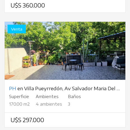
U$S 360.000
Venta
PH
en Villa Pueyrredón, Av Salvador Maria Del Carril, al 2100
Superficie
Ambientes
Baños
170.00 m2
4 ambientes
3
U$S 297.000