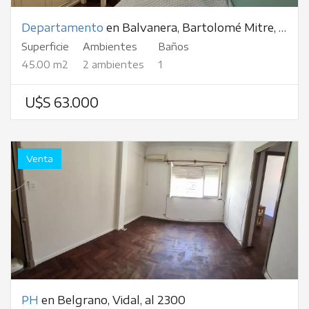
Departamento
en Balvanera, Bartolomé Mitre, al 2300
Superficie
Ambientes
Baños
45.00 m2
2 ambientes
1
U$S 63.000
Venta
PH
en Belgrano, Vidal, al 2300