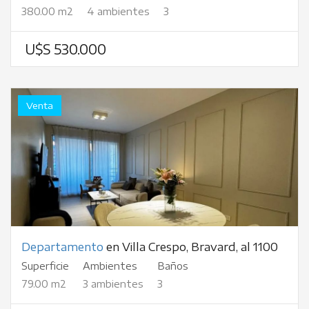
380.00 m2
4 ambientes
3
U$S 530.000
Venta
Departamento
en Villa Crespo, Bravard, al 1100
Superficie
Ambientes
Baños
79.00 m2
3 ambientes
3