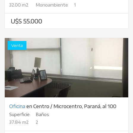
32.00 m2
Monoambiente
1
U$S 55.000
Venta
Oficina
en Centro / Microcentro, Paraná, al 100
Superficie
Baños
37.84 m2
2