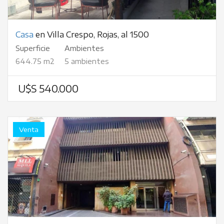
Casa
en Villa Crespo, Rojas, al 1500
Superficie
Ambientes
644.75 m2
5 ambientes
U$S 540.000
Venta