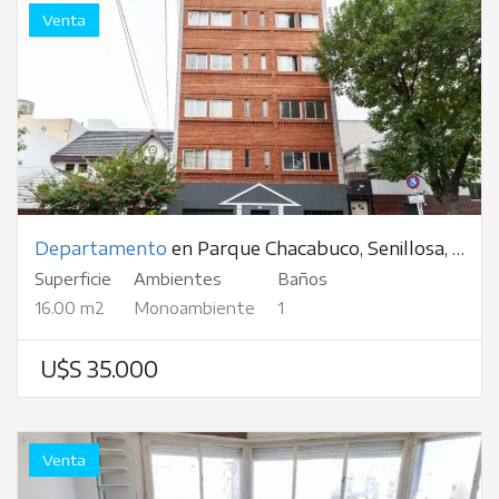
Venta
Departamento
en Parque Chacabuco, Senillosa, al 1500
Superficie
Ambientes
Baños
16.00 m2
Monoambiente
1
U$S 35.000
Venta