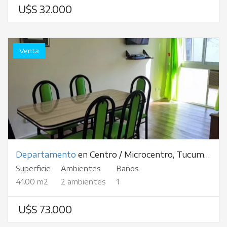
U$S 32.000
Venta
Departamento
en Centro / Microcentro, Tucumán, al 300
Superficie
Ambientes
Baños
41.00 m2
2 ambientes
1
U$S 73.000