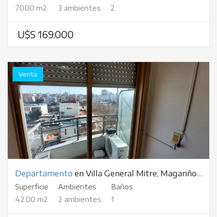
70.00 m2
3 ambientes
2
U$S 169.000
Venta
Departamento
en Villa General Mitre, Magariños Cervantes, al 1800
Superficie
Ambientes
Baños
42.00 m2
2 ambientes
1