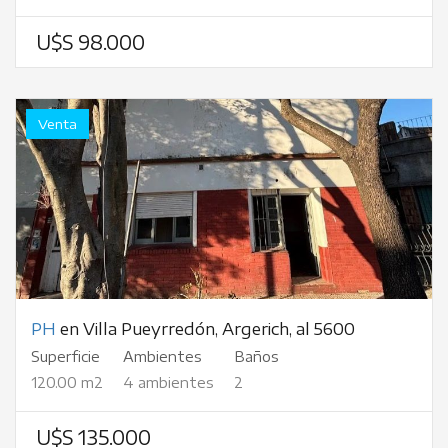
U$S 98.000
Venta
PH
en Villa Pueyrredón, Argerich, al 5600
Superficie
Ambientes
Baños
120.00 m2
4 ambientes
2
U$S 135.000