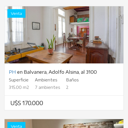
Venta
PH
en Balvanera, Adolfo Alsina, al 3100
Superficie
Ambientes
Baños
315.00 m2
7 ambientes
2
U$S 170.000
Venta