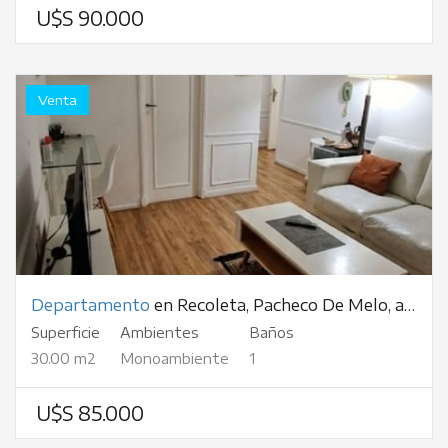
U$S 90.000
Venta
Departamento
en Recoleta, Pacheco De Melo, al 2600
Superficie
Ambientes
Baños
30.00 m2
Monoambiente
1
U$S 85.000