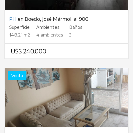
PH
en Boedo, José Mármol, al 900
Superficie
Ambientes
Baños
148.21 m2
4 ambientes
3
U$S 240.000
Venta