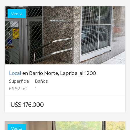
Venta
Local
en Barrio Norte, Laprida, al 1200
Superficie
Baños
66.92 m2
1
U$S 176.000
Venta