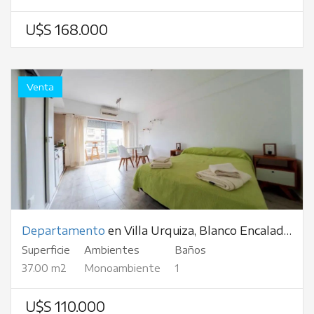
U$S 168.000
Venta
Departamento
en Villa Urquiza, Blanco Encalada, al 4500
Superficie
Ambientes
Baños
37.00 m2
Monoambiente
1
U$S 110.000