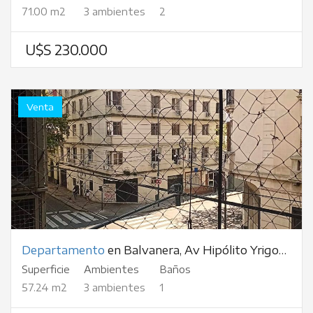
71.00 m2
3 ambientes
2
U$S 230.000
Venta
Departamento
en Balvanera, Av Hipólito Yrigoyen, al 2900
Superficie
Ambientes
Baños
57.24 m2
3 ambientes
1