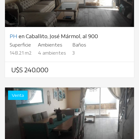
PH
en Caballito, José Mármol, al 900
Superficie
Ambientes
Baños
148.21 m2
4 ambientes
3
U$S 240.000
Venta