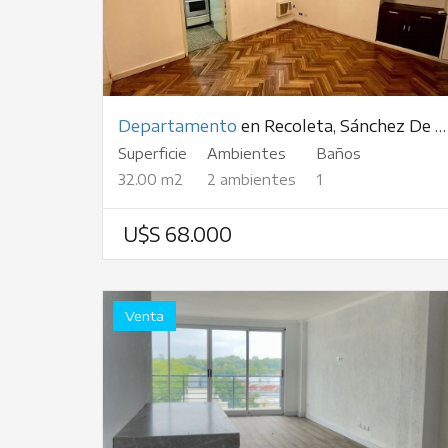
Departamento
en Recoleta, Sánchez De Bustamante, al 2100
Superficie
Ambientes
Baños
32.00 m2
2 ambientes
1
U$S 68.000
Venta