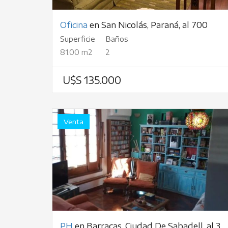
Oficina
en San Nicolás, Paraná, al 700
Superficie
Baños
81.00 m2
2
U$S 135.000
Venta
PH
en Barracas, Ciudad De Sabadell, al 300