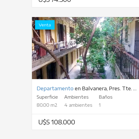
Venta
Departamento
en Balvanera, Pres. Tte. Gral. Juan Domingo Perón, al 3000
Superficie
Ambientes
Baños
80.00 m2
4 ambientes
1
U$S 108.000