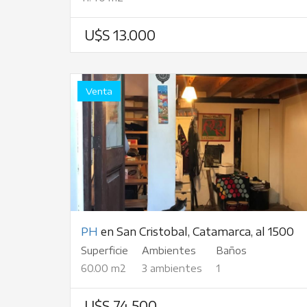
U$S 13.000
Venta
PH
en San Cristobal, Catamarca, al 1500
Superficie
Ambientes
Baños
60.00 m2
3 ambientes
1
U$S 74.500