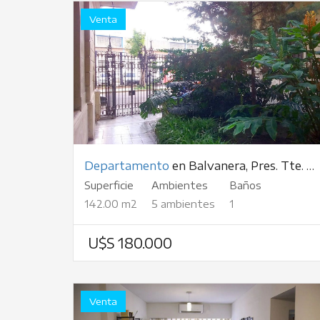
Venta
Departamento
en Balvanera, Pres. Tte. Gral. Juan Domingo Perón, al 3000
Superficie
Ambientes
Baños
142.00 m2
5 ambientes
1
U$S 180.000
Venta