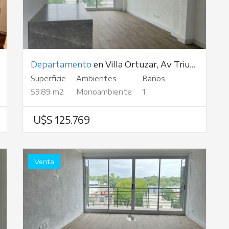
Departamento
en Villa Ortuzar, Av Triunvirato, al 2800
Superficie
Ambientes
Baños
59.89 m2
Monoambiente
1
U$S 125.769
Venta