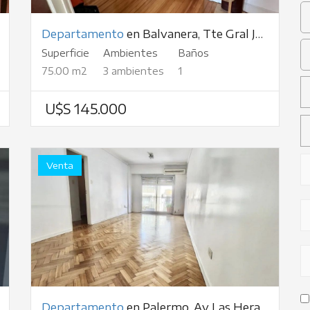
Departamento
en Balvanera, Tte Gral Juan D Perón, al 2700
Superficie
Ambientes
Baños
75.00 m2
3 ambientes
1
U$S 145.000
Venta
Departamento
en Palermo, Av Las Heras, al 3800