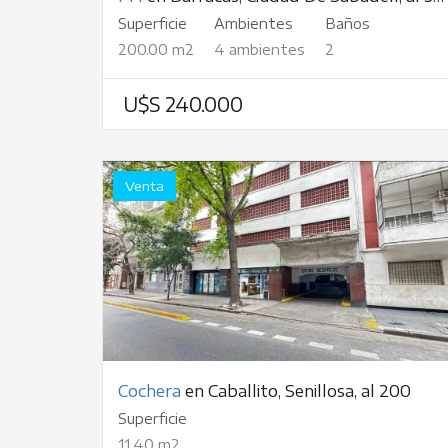
Superficie
Ambientes
Baños
200.00 m2
4 ambientes
2
U$S 240.000
Venta
Cochera
en Caballito, Senillosa, al 200
Superficie
11.40 m2