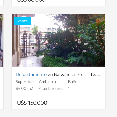
Venta
Departamento
en Balvanera, Pres. Tte. Gral. Juan Domingo Perón, al 3000
Superficie
Ambientes
Baños
86.00 m2
4 ambientes
1
U$S 150.000