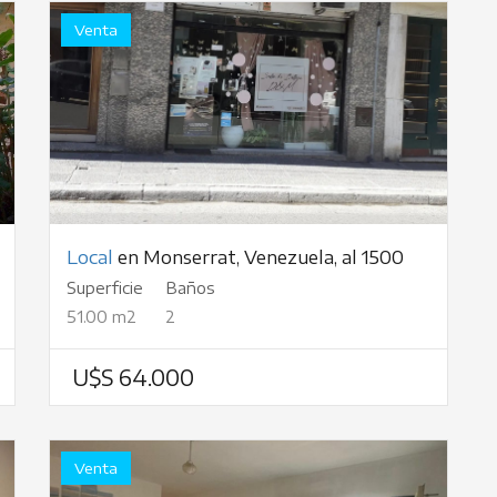
Venta
Local
en Monserrat, Venezuela, al 1500
Superficie
Baños
51.00 m2
2
U$S 64.000
Venta