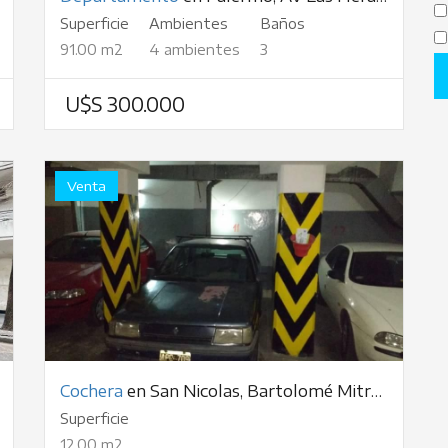
Superficie
Ambientes
Baños
91.00 m2
4 ambientes
3
U$S 300.000
Venta
Cochera
en San Nicolas, Bartolomé Mitre, al 1700
Superficie
12.00 m2