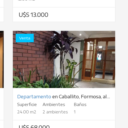
U$S 13.000
Venta
Departamento
en Caballito, Formosa, al 300
Superficie
Ambientes
Baños
24.00 m2
2 ambientes
1
U$S 68.000