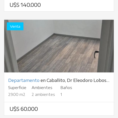
U$S 140.000
Venta
Departamento
en Caballito, Dr Eleodoro Lobos, al 200
Superficie
Ambientes
Baños
29.00 m2
2 ambientes
1
U$S 60.000